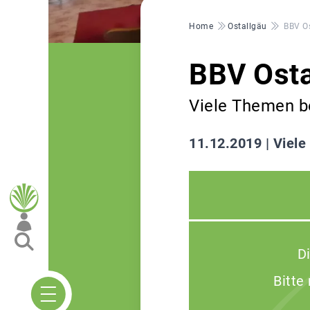
Pfadnavigation
Home
Ostallgäu
BBV Os
BBV Osta
Viele Themen b
11.12.2019 |
Viele
D
Bitte