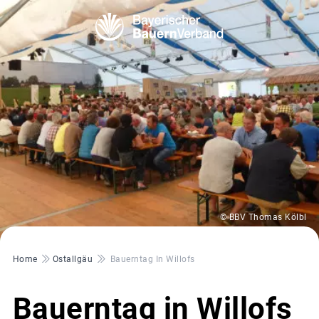
© BBV Thomas Kölbl
Pfadnavigation
Home
Ostallgäu
Bauerntag In Willofs
Bauerntag in Willofs