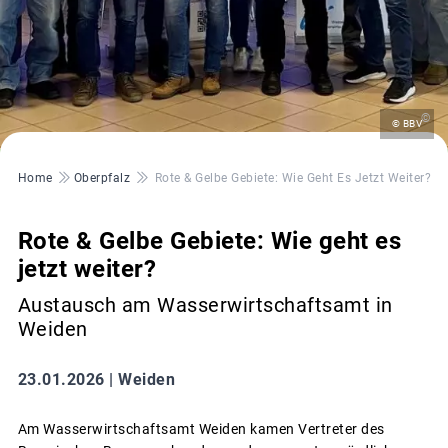
©
© BBV
Pfadnavigation
Home
Oberpfalz
Rote & Gelbe Gebiete: Wie Geht Es Jetzt Weiter?
Rote & Gelbe Gebiete: Wie geht es
jetzt weiter?
Austausch am Wasserwirtschaftsamt in
Weiden
23.01.2026 |
Weiden
Am Wasserwirtschaftsamt Weiden kamen Vertreter des