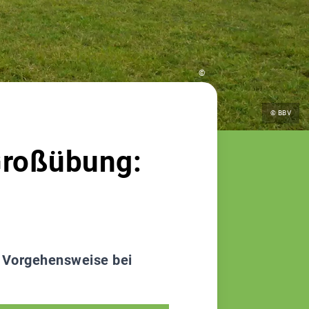
©
© BBV
roßübung:
e Vorgehensweise bei