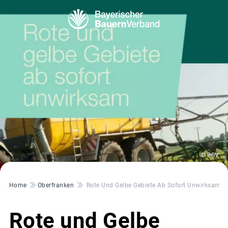
© BBV
Pfadnavigation
Home
Oberfranken
Rote Und Gelbe Gebiete Ab Sofort Unwirksam
Rote und Gelbe