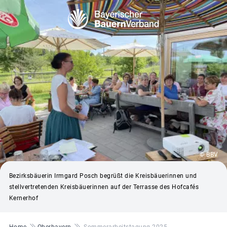
© BBV
Bezirksbäuerin Irmgard Posch begrüßt die Kreisbäuerinnen und
stellvertretenden Kreisbäuerinnen auf der Terrasse des Hofcafés
Kernerhof
Pfadnavigation
Home
Oberbayern
Sommerarbeitstagung 2025