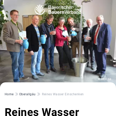
© bbv oa
Pfadnavigation
Home
Oberallgäu
Reines Wasser Einschenken
Reines Wasser