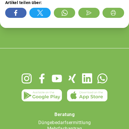
Artikel teilen über:
Footer
menu
Beratung
Düngebedarfsermittlung
Mehrfachantrag