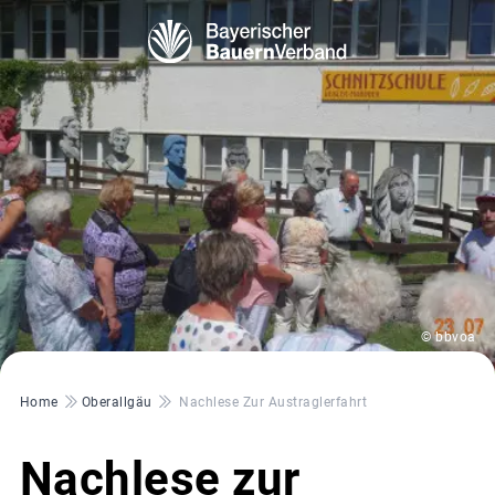
© bbvoa
Pfadnavigation
Home
Oberallgäu
Nachlese Zur Austraglerfahrt
Nachlese zur