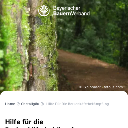
© Explorador - fotolia.com
Pfadnavigation
Home
Oberallgäu
Hilfe Für Die Borkenkäferbekämpfung
Hilfe für die