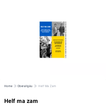
© Quelle © Ulrike Müller MdEP
Pfadnavigation
Home
Oberallgäu
Helf Ma Zam
Helf ma zam