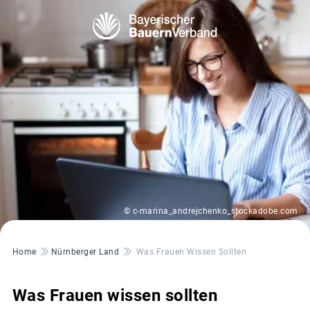
© c-marina_andrejchenko_stockadobe.com
Pfadnavigation
Home
Nürnberger Land
Was Frauen Wissen Sollten
Was Frauen wissen sollten