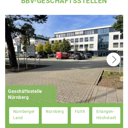
BBV-GESCHÄFTSSTELLEN
Geschäftsstelle
Nürnberg
Nürnberger
Nürnberg
Fürth
Erlangen-
Land
Höchstadt