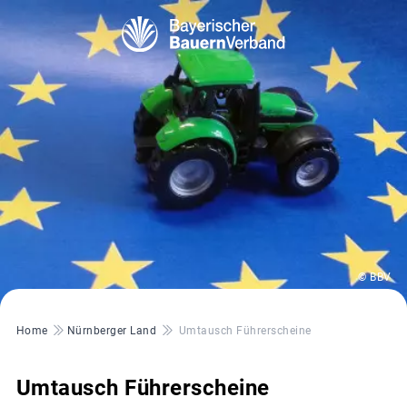
© BBV
Pfadnavigation
Home
Nürnberger Land
Umtausch Führerscheine
Umtausch Führerscheine