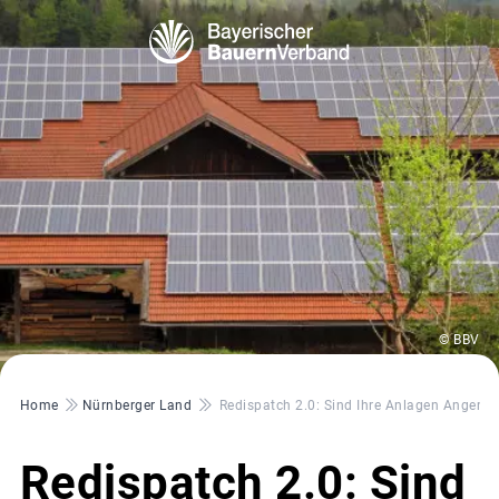
© BBV
Pfadnavigation
Home
Nürnberger Land
Redispatch 2.0: Sind Ihre Anlagen Angeme
Redispatch 2.0: Sind