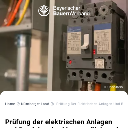
© Unsplash
Pfadnavigation
Home
Nürnberger Land
Prüfung Der Elektrischen Anlagen Und Betri
Prüfung der elektrischen Anlagen