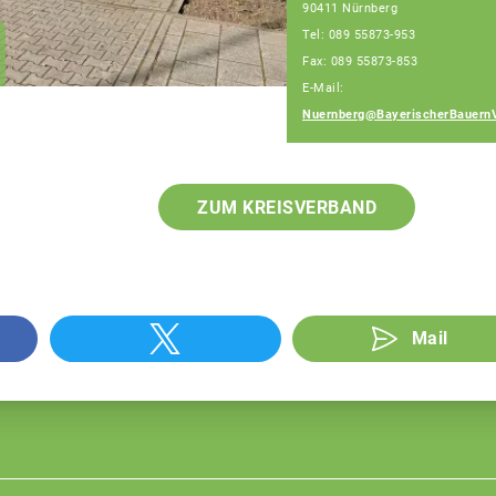
90411 Nürnberg
Geschäftsführer
Tel: 089 55873-953
Geschäftsstelle
Nürnberg
Fax: 089 55873-853
E-Mail:
Nuernberg@BayerischerBauern
ZUM KREISVERBAND
Mail