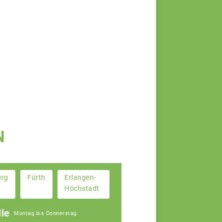
N
erg
Fürth
Erlangen-
Höchstadt
le
Montag bis Donnerstag