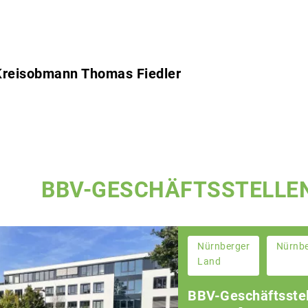
 Kreisobmann Thomas Fiedler
BBV-GESCHÄFTSSTELLE
Nürnberger
Nürnb
Land
BBV-Geschäftsstel