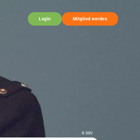
Login
Mitglied werden
© BBV