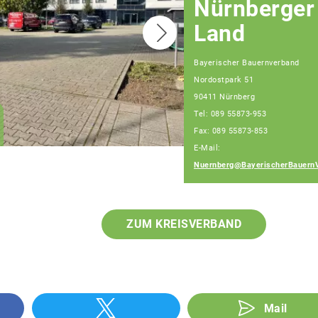
Nürnberger
Land
Bayerischer Bauernverband
Nordostpark 51
Christian Huber
90411 Nürnberg
Geschäftsführer
Tel: 089 55873-953
Geschäftsstelle
Nürnberg
Fax: 089 55873-853
E-Mail:
Nuernberg@BayerischerBauern
ZUM KREISVERBAND
Mail