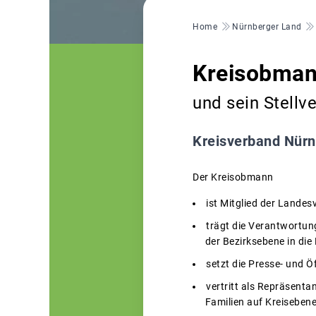
Pfadnavigation
Home
Nürnberger Land
Kreisobman
und sein Stellv
Kreisverband Nürn
Der Kreisobmann
ist Mitglied der Lande
trägt die Verantwortun
der Bezirksebene in die 
setzt die Presse- und Ö
vertritt als Repräsenta
Familien auf Kreiseben