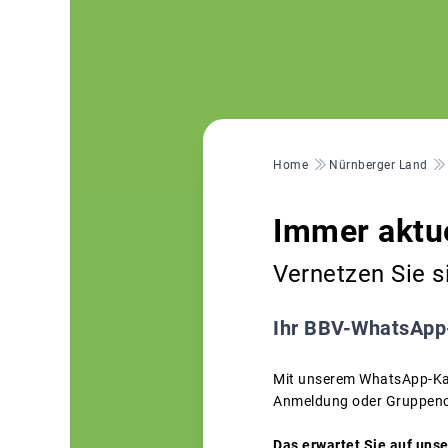
Pfadnavigation
Home
Nürnberger Land
Immer aktue
Vernetzen Sie s
Ihr BBV-WhatsApp-
Mit unserem WhatsApp-Kana
Anmeldung oder Gruppen
Das erwartet Sie auf uns