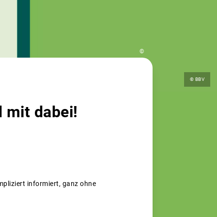
©
© BBV
 mit dabei!
liziert informiert, ganz ohne