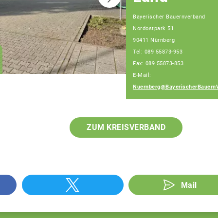
Bayerischer Bauernverband
Nordostpark 51
Christian Huber
90411 Nürnberg
Geschäftsführer
Tel: 089 55873-953
Geschäftsstelle
Nürnberg
Fax: 089 55873-853
E-Mail:
Nuernberg@BayerischerBauern
ZUM KREISVERBAND
Mail