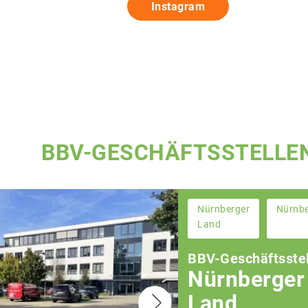
Instagram
BBV-GESCHÄFTSSTELLE
Nürnberger
Nürnb
Land
BBV-Geschäftsstel
Nürnberger
Land