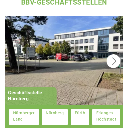
BBV-GESCHÄFTSSTELLEN
Geschäftsstelle
Nürnberg
Nürnberger
Nürnberg
Fürth
Erlangen-
Land
Höchstadt