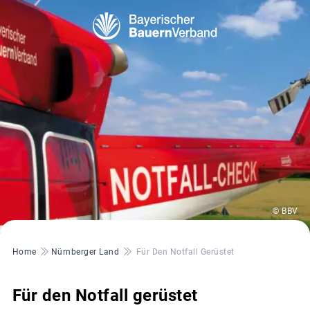
© BBV
Pfadnavigation
Home
Nürnberger Land
Für Den Notfall Gerüstet
Für den Notfall gerüstet