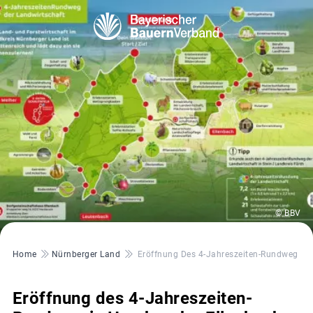
© BBV
Pfadnavigation
Home
Nürnberger Land
Eröffnung Des 4-Jahreszeiten-Rundweg In 
Eröffnung des 4-Jahreszeiten-