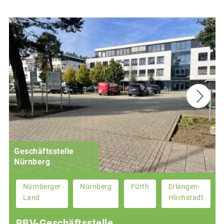
Geschäftsstelle
Nürnberg
Nürnberger
Nürnberg
Fürth
Erlangen-
Land
Höchstadt
BBV-Geschäftsstelle