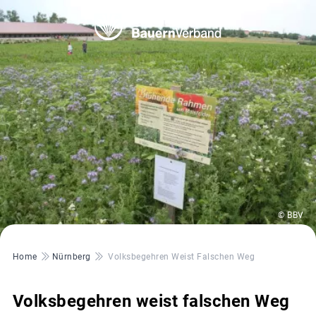
© BBV
Pfadnavigation
Home
Nürnberg
Volksbegehren Weist Falschen Weg
Volksbegehren weist falschen Weg