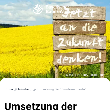
© motorradcbr/Fotolia.com
Pfadnavigation
Home
Nürnberg
Umsetzung Der "Bundesmilliarde"
Umsetzung der