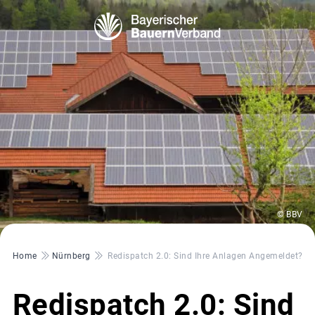
© BBV
Pfadnavigation
Home
Nürnberg
Redispatch 2.0: Sind Ihre Anlagen Angemeldet?
Redispatch 2.0: Sind