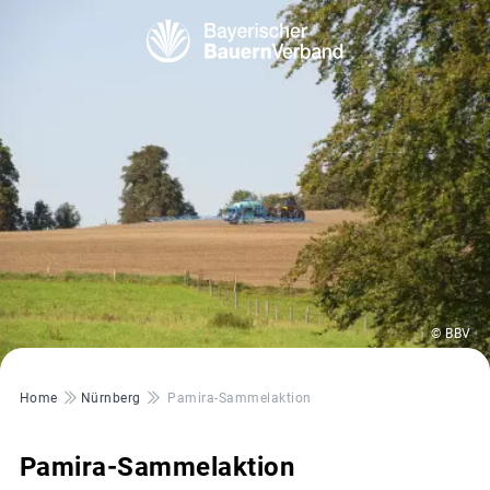
© BBV
Pfadnavigation
Home
Nürnberg
Pamira-Sammelaktion
Pamira-Sammelaktion