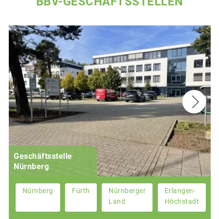
BBV-GESCHÄFTSSTELLEN
Geschäftsstelle
Nürnberg
Nürnberg
Fürth
Nürnberger
Erlangen-
Land
Höchstadt