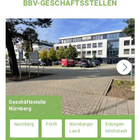
BBV-GESCHÄFTSSTELLEN
Geschäftsstelle
Nürnberg
Nürnberg
Fürth
Nürnberger
Erlangen-
Land
Höchstadt