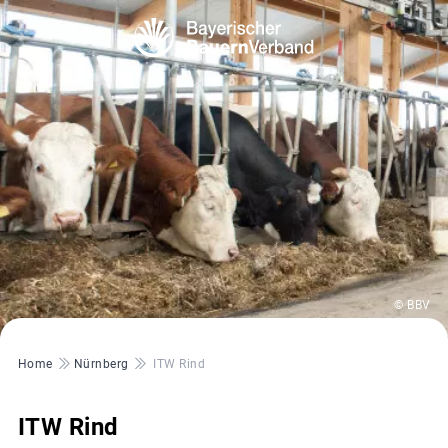
© BBV
Pfadnavigation
Home
Nürnberg
ITW Rind
ITW Rind