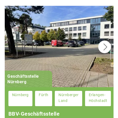
Geschäftsstelle
Nürnberg
Nürnberg
Fürth
Nürnberger
Erlangen-
Land
Höchstadt
BBV-Geschäftsstelle