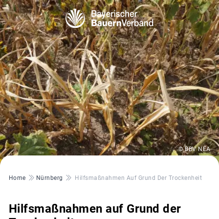
© BBV NEA
Pfadnavigation
Home
Nürnberg
Hilfsmaßnahmen Auf Grund Der Trockenheit
Hilfsmaßnahmen auf Grund der