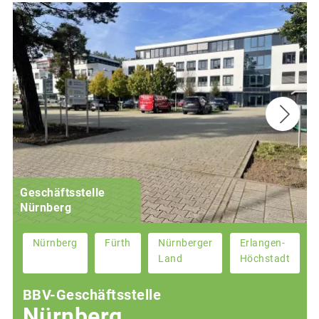
Geschäftsstelle
Nürnberg
Nürnberg
Fürth
Nürnberger
Erlangen-
Land
Höchstadt
BBV-Geschäftsstelle
Nürnberg