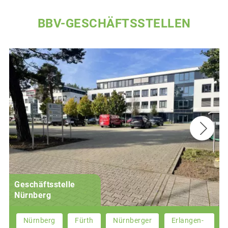
BBV-GESCHÄFTSSTELLEN
Geschäftsstelle
Nürnberg
Nürnberg
Fürth
Nürnberger
Erlangen-