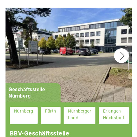
Geschäftsstelle
Nürnberg
Nürnberg
Fürth
Nürnberger
Erlangen-
Land
Höchstadt
BBV-Geschäftsstelle