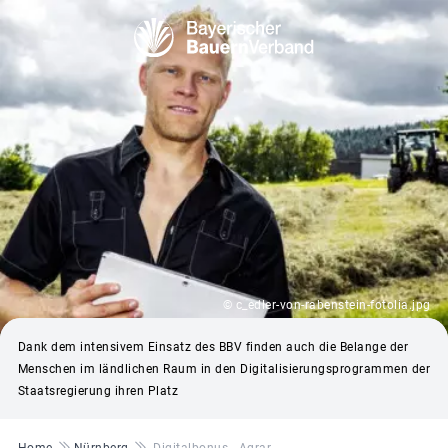
© c_edler-von-rabenstein-fotolia.jpg
Dank dem intensivem Einsatz des BBV finden auch die Belange der
Menschen im ländlichen Raum in den Digitalisierungsprogrammen der
Staatsregierung ihren Platz
Pfadnavigation
Home
Nürnberg
Digitalbonus - Agrar