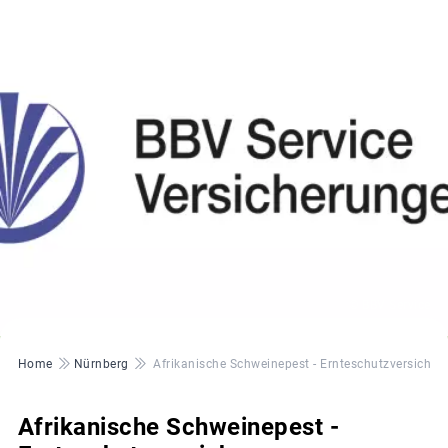
© BBV Service
Pfadnavigation
Home
Nürnberg
Afrikanische Schweinepest - Ernteschutzversicher
Afrikanische Schweinepest -