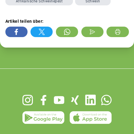
Afrikanische Schweinepest
Schwein
Artikel teilen über:
Footer
menu