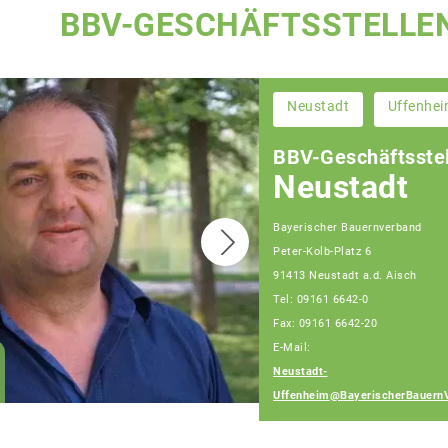
BBV-GESCHÄFTSSTELLE
Neustadt
Uffenhe
BBV-Geschäftsstel
Neustadt
Bayerischer Bauernverband
Peter-Kolb-Platz 6
91413 Neustadt a.d. Aisch
Tel: 09161 6642-0
Fax: 09161 6642-20
E-Mail:
Wolfgang Weinmann
Neustadt-
Fachberater
Uffenheim@BayerischerBauern