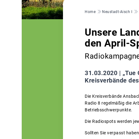
Pfadnavigation
Home
Neustadt-Aisch I
Unsere Land
den April-S
Radiokampagne 
31.03.2020 |
„Tue 
Kreisverbände des
Die Kreisverbände Ansbac
Radio 8 regelmäßig die Ar
Betriebsschwerpunkte.
Die Radiospots werden jew
Sollten Sie verpasst habe