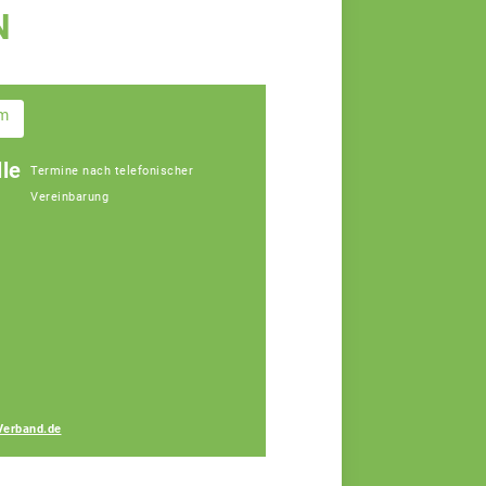
N
im
le
Termine nach telefonischer
Vereinbarung
Gerhard Lang
Fachberater
Verband.de