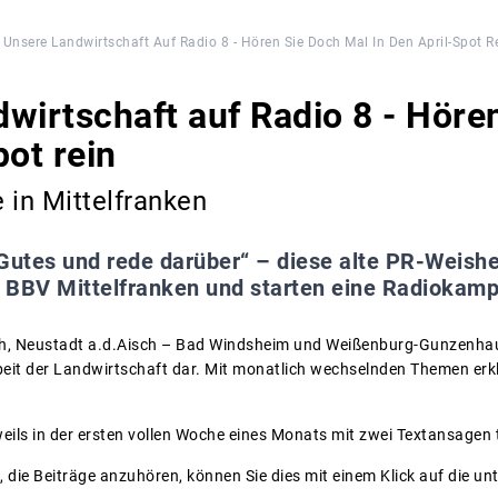
Unsere Landwirtschaft Auf Radio 8 - Hören Sie Doch Mal In Den April-Spot R
wirtschaft auf Radio 8 - Hören
pot rein
in Mittelfranken
Gutes und rede darüber“ – diese alte PR-Weishe
 BBV Mittelfranken und starten eine Radiokam
h, Neustadt a.d.Aisch – Bad Windsheim und Weißenburg-Gunzenhau
beit der Landwirtschaft dar. Mit monatlich wechselnden Themen erk
eils in der ersten vollen Woche eines Monats mit zwei Textansagen 
n, die Beiträge anzuhören, können Sie dies mit einem Klick auf die