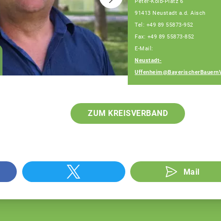
Peter-Kolb-Platz 6
91413 Neustadt a.d. Aisch
Tel: +49 89 55873-952
Fax: +49 89 55873-852
E-Mail:
Wolfgang Weinmann
Neustadt-
Fachberater
Uffenheim@BayerischerBauern
ZUM KREISVERBAND
Mail