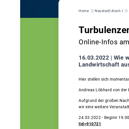
Pfadnavigation
Home
Neustadt-Aisch I
Turbulenze
Online-Infos a
16.03.2022 |
Wie w
Landwirtschaft au
Hier stellen sich momenta
Andreas Löbhard von der B
Aufgrund der großen Nachf
wir eine weitere Veranstal
24.03.2022 - Beginn 19.0
tid=910721