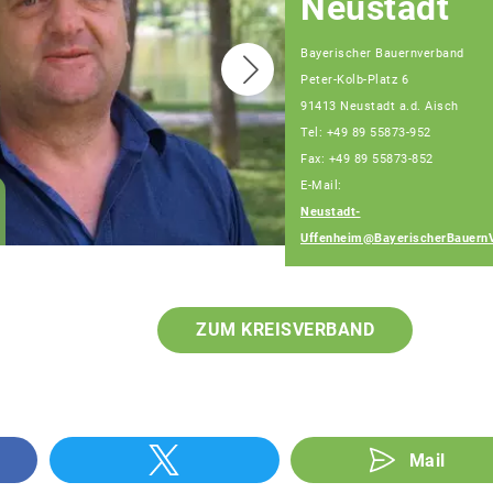
Neustadt
Bayerischer Bauernverband
Peter-Kolb-Platz 6
91413 Neustadt a.d. Aisch
Tel: +49 89 55873-952
Fax: +49 89 55873-852
E-Mail:
Wolfgang Weinmann
Neustadt-
Fachberater
Uffenheim@BayerischerBauern
ZUM KREISVERBAND
Mail