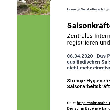
Pfadnavigation
Home
Neustadt-Aisch I
Saisonkräft
Zentrales Intern
registrieren un
08.04.2020 |
Das P
ausländischen Sai
nicht mehr einreis
Strenge Hygienere
Saisonarbeitskräf
Unter
https://saisonarbe
Deutschen Bauernverbandes