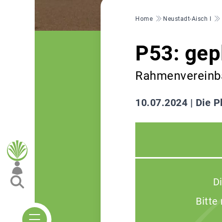
Pfadnavigation
Home
Neustadt-Aisch I
P53: gep
Rahmenvereinb
10.07.2024 |
Die P
D
Bitte