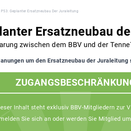
P53: Geplanter Ersatzneubau Der Juraleitung
lanter Ersatzneubau de
arung zwischen dem BBV und der Tenne
lanungen um den Ersatzneubau der Juraleitung s
ZUGANGSBESCHRÄNKUN
ieser Inhalt steht exklusiv BBV-Mitgliedern zur 
 melden Sie sich an oder werden Sie Mitglied um