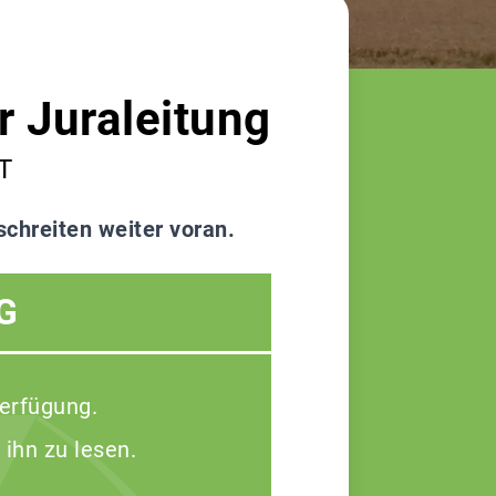
r Juraleitung
T
chreiten weiter voran.
G
Verfügung.
 ihn zu lesen.