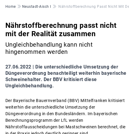
Pfadnavigation
Home
Neustadt-Aisch I
Nährstoffberechnung Passt Nicht Mit Der 
Nährstoffberechnung passt nicht
mit der Realität zusammen
Ungleichbehandlung kann nicht
hingenommen werden
27.06.2022 |
Die unterschiedliche Umsetzung der
Düngeverordnung benachteiligt weiterhin bayerische
Schweinehalter. Der BBV kritisiert diese
Ungleichbehandlung.
Der Bayerische Bauernverband (BBV) Mittelfranken kritisiert
weiterhin die unterschiedliche Umsetzung der
Düngeverordnung in den Bundesländern. Im bayerischen
Berechnungsprogramm der LfL werden
Nährstoffausscheidungen bei Mastschweinen berechnet, die
in der Praxis jedoch deutlich geringer sind.