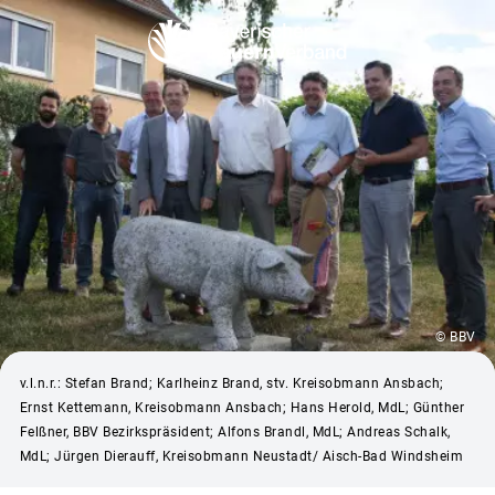
© BBV
v.l.n.r.: Stefan Brand; Karlheinz Brand, stv. Kreisobmann Ansbach;
Ernst Kettemann, Kreisobmann Ansbach; Hans Herold, MdL; Günther
Felßner, BBV Bezirkspräsident; Alfons Brandl, MdL; Andreas Schalk,
MdL; Jürgen Dierauff, Kreisobmann Neustadt/ Aisch-Bad Windsheim