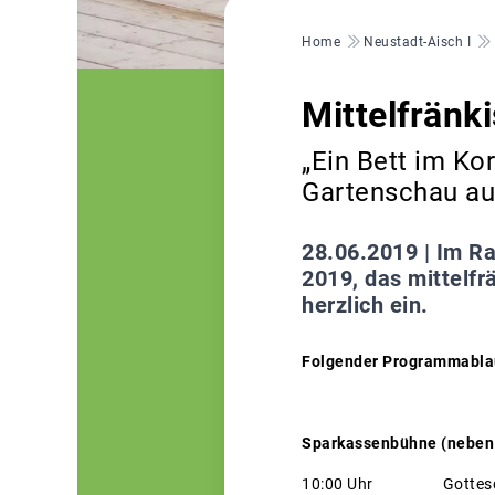
Pfadnavigation
Home
Neustadt-Aisch I
Mittelfränk
„Ein Bett im Ko
Gartenschau au
28.06.2019 |
Im Ra
2019, das mittelfr
herzlich ein.
Folgender Programmablau
Sparkassenbühne (neben 
10:00 Uhr Gottesdienst