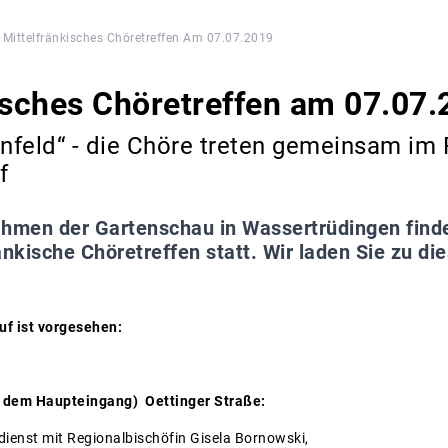
Mittelfränkisches Chöretreffen Am 07.07.2019
isches Chöretreffen am 07.07
rnfeld“ - die Chöre treten gemeinsam i
f
hmen der Gartenschau in Wassertrüdingen finde
änkische Chöretreffen statt. Wir laden Sie zu di
f ist vorgesehen:
dem Haupteingang) Oettinger Straße:
 mit Regionalbischöfin Gisela Bornowski,