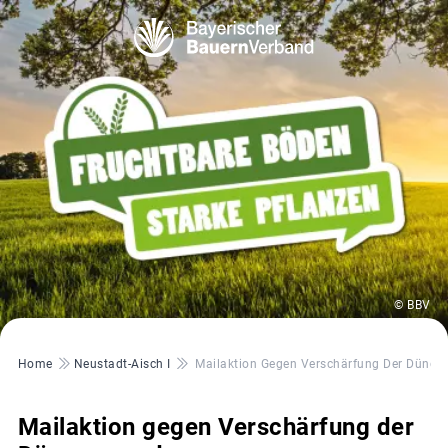
© BBV
Pfadnavigation
Home
Neustadt-Aisch I
Mailaktion Gegen Verschärfung Der Dünge
Mailaktion gegen Verschärfung der