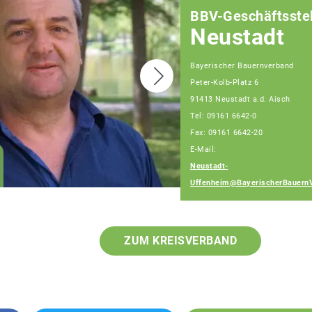
BBV-Geschäftsstel
Neustadt
Bayerischer Bauernverband
Peter-Kolb-Platz 6
91413 Neustadt a.d. Aisch
Tel: 09161 6642-0
Fax: 09161 6642-20
E-Mail:
Wolfgang Weinmann
Neustadt-
Fachberater
Uffenheim@BayerischerBauern
ZUM KREISVERBAND