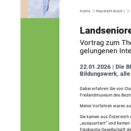
Pfadnavigation
Home
Neustadt-Aisch I
Landseniore
Vortrag zum The
gelungenen Int
22.01.2026 |
Die B
Bildungswerk, alle
Dabei erfahren Sie von Cl
Freilandmuseum des Bezirk
Meine Vorfahren waren auch
Sie kamen aus Österreich
„ausquartiert“ und kamen 
fränkische Gesellschaft de