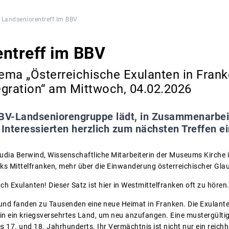
Landseniorentreff Im BBV
ntreff im BBV
ma „Österreichische Exulanten in Franke
egration“ am Mittwoch, 04.02.2026
BV-Landseniorengruppe lädt, in Zusammenarbei
 Interessierten herzlich zum nächsten Treffen ei
audia Berwind, Wissenschaftliche Mitarbeiterin der Museums Kirche 
s Mittelfranken, mehr über die Einwanderung österreichischer Glau
 Exulanten! Dieser Satz ist hier in Westmittelfranken oft zu hören
 und fanden zu Tausenden eine neue Heimat in Franken. Die Exulan
in ein kriegsversehrtes Land, um neu anzufangen. Eine mustergültige
s 17. und 18. Jahrhunderts. Ihr Vermächtnis ist nicht nur ein reich