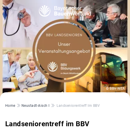
© BBV NEA
Pfadnavigation
Home
Neustadt-Aisch I
Landseniorentreff Im BBV
Landseniorentreff im BBV