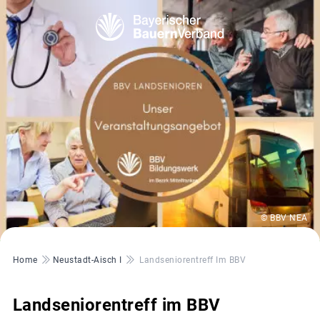
© BBV NEA
Pfadnavigation
Home
Neustadt-Aisch I
Landseniorentreff Im BBV
Landseniorentreff im BBV