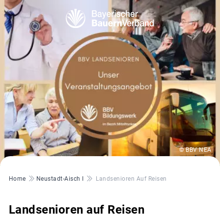
© BBV NEA
Pfadnavigation
Home
Neustadt-Aisch I
Landsenioren Auf Reisen
Landsenioren auf Reisen