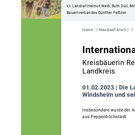
v.l. Landrat Helmut Weiß, Ruth Düll, Mi
Bauernverbandes Günther Felßner
Pfadnavigation
Home
Neustadt-Aisch I
Internation
Kreisbäuerin R
Landkreis
01.02.2023 |
Die L
Windsheim und sei
Insbesondere wurde der Ai
aus Peppenhöchstädt.