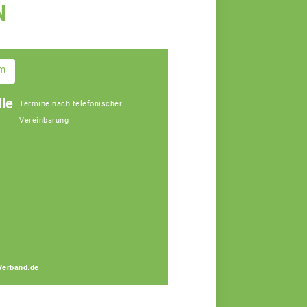
N
im
le
Termine nach telefonischer
Vereinbarung
Gerhard Lang
Fachberater
Verband.de