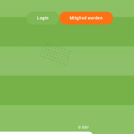
Login
Mitglied werden
© BBV