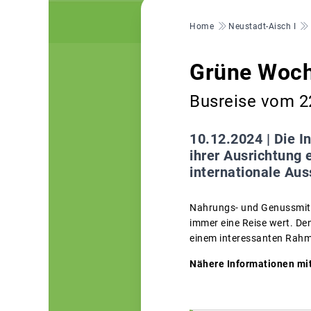
Pfadnavigation
Home
Neustadt-Aisch I
Grüne Woch
Busreise vom 2
10.12.2024 |
Die I
ihrer Ausrichtung 
internationale Au
Nahrungs- und Genussmitte
immer eine Reise wert. De
einem interessanten Rah
Nähere Informationen mi