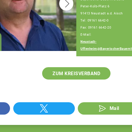
Peter-Kolb-Platz 6
91413 Neustadt a.d. Aisch
Tel: 09161 6642-0
Fax: 09161 6642-20
E-Mail:
Wolfgang Weinmann
Neustadt-
Fachberater
Uffenheim@BayerischerBauern
ZUM KREISVERBAND
Mail