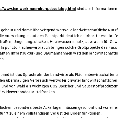
s://www.ice-werk-nuernberg.de/dialog.html
sind alle Informationen
.
d gebaut und damit überwiegend wertvolle landwirtschaftliche Nutz
die Auswirkungen auf den Pachtparkt deutlich spürbar. Überall lauf
raßen, Umgehungsstraßen, Hochwasserschutz, aber auch für Gewer
n puncto Flächenverbrauch bringen solche Großprojekte das Fass 
lanten Infrastruktur- und Baumaßnahmen wird den landwirtschaftlic
en.
band ist das Sprachrohr der Landwirte als Flächenbewirtschafter 
den übermäßigen Verbrauch wertvoller privater landwirtschaftlicher 
 und von Wald als wichtigen CO2 Speicher und Sauerstoffproduzent
Bezirksverbandes Mittelfranken.
lächen, besonders beste Ackerlagen müssen geschont und vor einer
führt zu einem vollständigen Verlust der Bodenfunktionen.