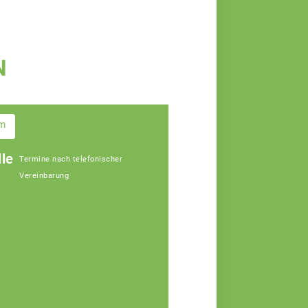
N
im
le
Termine nach telefonischer
Vereinbarung
Gerhard Lang