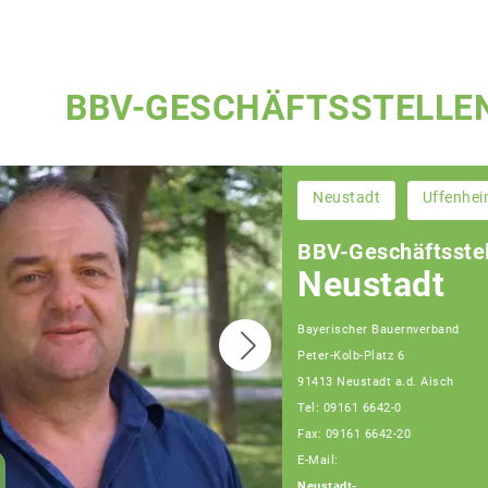
BBV-GESCHÄFTSSTELLE
Neustadt
Uffenhe
BBV-Geschäftsstel
Neustadt
Bayerischer Bauernverband
Peter-Kolb-Platz 6
91413 Neustadt a.d. Aisch
Tel: 09161 6642-0
Fax: 09161 6642-20
E-Mail:
Wolfgang Weinmann
Neustadt-