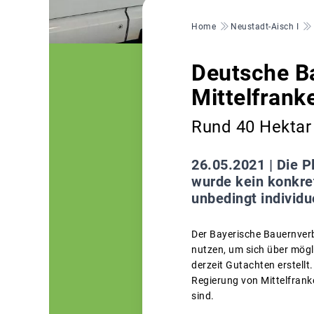
Pfadnavigation
Home
Neustadt-Aisch I
Deutsche Ba
Mittelfrank
Rund 40 Hektar 
26.05.2021 |
Die P
wurde kein konkret
unbedingt individu
Der Bayerische Bauernverb
nutzen, um sich über mögl
derzeit Gutachten erstell
Regierung von Mittelfran
sind.