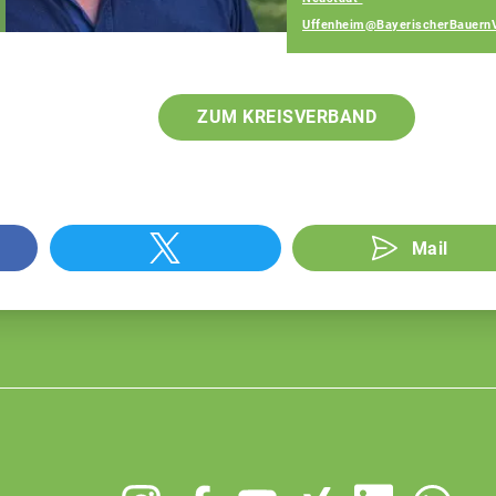
Fachberater
Uffenheim@BayerischerBauern
ZUM KREISVERBAND
Mail