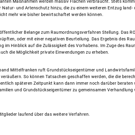
eplanten Maßnahmen werden massiv Flächen verbraucht. Stets komm
atur- und Artenschutz hinzu, die zu einem weiteren Entzug land- u
nicht mehr wie bisher bewirtschaftet werden können.
öffentlicher Belange zum Raumordnungsverfahren Stellung. Das ROV
üpften, oder mit einer negativen Beurteilung. Das Ergebnis des R
g im Hinblick auf die Zulässigkeit des Vorhabens. Im Zuge des Ra
 auch die Möglichkeit private Einwendungen zu erheben.
and Mittelfranken ruft Grundstückseigentümer und Landwirtsfamili
u veräußern. So können Tatsachen geschaffen werden, die die berech
entlich späteren Zeitpunkt kann dann immer noch darüber beraten w
sfamilien und Grundstückseigentümer zu gemeinsamen Verhandlung
itglieder laufend über das weitere Verfahren.