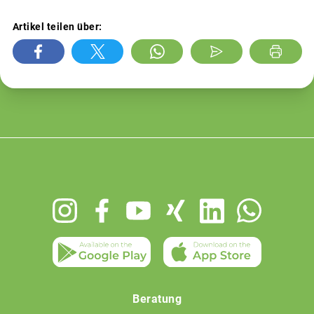
Artikel teilen über:
Footer
menu
Beratung