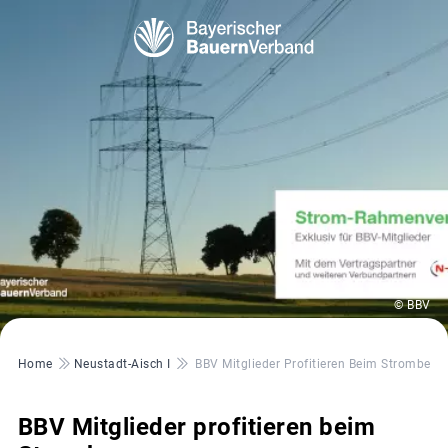
© BBV
Pfadnavigation
Home
Neustadt-Aisch I
BBV Mitglieder Profitieren Beim Strombezu
BBV Mitglieder profitieren beim