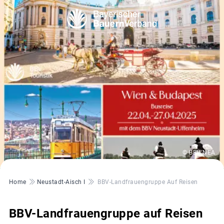
© BBV NEA
Pfadnavigation
Home
Neustadt-Aisch I
BBV-Landfrauengruppe Auf Reisen
BBV-Landfrauengruppe auf Reisen