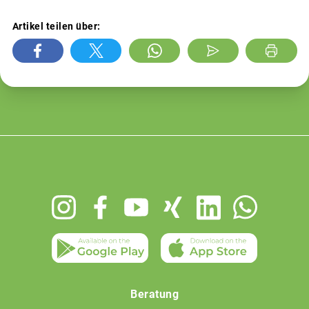
Artikel teilen über:
Footer
menu
Beratung