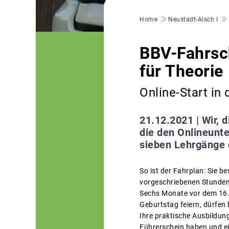
Pfadnavigation
Home
Neustadt-Aisch I
BBV-Fahrsch
für Theorie
Online-Start i
21.12.2021 |
Wir, 
die den Onlineunt
sieben Lehrgänge o
So ist der Fahrplan: Sie 
vorgeschriebenen Stunden 
Sechs Monate vor dem 16. 
Geburtstag feiern, dürfen
Ihre praktische Ausbildung
Führerschein haben und ei