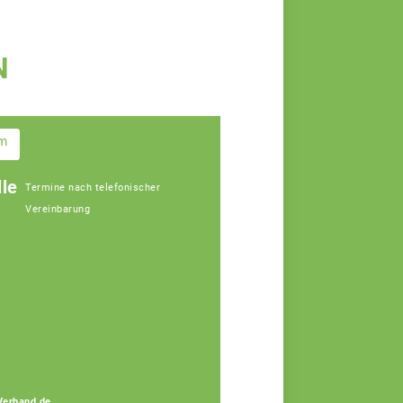
N
im
le
Termine nach telefonischer
Vereinbarung
Gerhard Lang
Fachberater
Verband.de