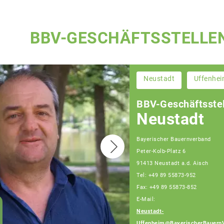
BBV-GESCHÄFTSSTELLE
Neustadt
Uffenhe
BBV-Geschäftsstel
Neustadt
Bayerischer Bauernverband
Peter-Kolb-Platz 6
91413 Neustadt a.d. Aisch
Tel: +49 89 55873-952
Fax: +49 89 55873-852
E-Mail:
Wolfgang Weinmann
Neustadt-
Fachberater
Uffenheim@BayerischerBauern