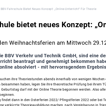
BBV-Fahrschule Bietet Neues Konzept: „Online-Unterricht“ Für Theorie
ule bietet neues Konzept: „On
n den Weihnachtsferien am Mittwoch 29.1
die BBV Verkehr und Technik GmbH, sind eine de
erricht beantragt und genehmigt bekommen habe
nline absolviert - mit hervorragendem Ergebnis
besuchen ihre Theoriestunden abends innerhalb von wenigen Wochen o
beisammen haben, legen Sie ihre theoretische Prüfung bei ihrem TÜ
Geburtstag darf mit der Online Theorie begonnen werden. Also alle 
 beginnen.
 findet dann in den Osterferien 2022/ Pfingstferien 2022 oder bei T
ne verkürzte Theorieausbildung machen, nach Vereinbarung in Tries