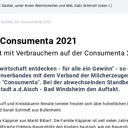
mit Gästen, unter ihnen Weinhoheiten und MdL Gabi Schmidt (oben l.)
Auftakt Zur Consumenta 2021
r Consumenta 2021
kt mit Verbrauchern auf der Consumenta
wirtschaft entdecken - für alle ein Gewinn" - so
nverbandes mit dem Verband der Milcherzeuger
 "Consumenta". Bei der abwechselnden Standbe
tadt a.d.Aisch - Bad Windsheim den Auftakt.
ff und Kreisbäuerin Renate Ixmeier freuten sich über hoheitlichen 
d Sarah Schmidt aus Bullenheim.
Käppner aus Markt Bibart. Die Familie Käppner ist seit vielen Jahren
ualifizierte Erlebnis-Bauernhöfe den Kindern hautnah, wie ein Bauer