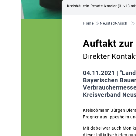
Kreisbäuerin Renate Ixmeier (3. v.l.) 
Pfadnavigation
Home
Neustadt-Aisch I
Auftakt zu
Direkter Konta
04.11.2021 |
"Land
Bayerischen Bauer
Verbrauchermesse
Kreisverband Neus
Kreisobmann Jürgen Dierau
Fragner aus Ippesheim un
Mit dabei war auch Monika 
dieser Initiative bieten q