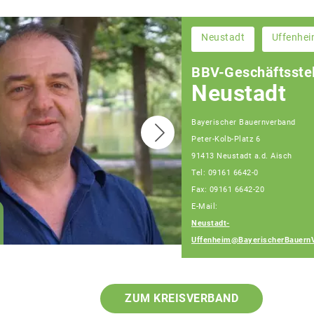
Neustadt
Uffenhe
BBV-Geschäftsstel
Neustadt
Bayerischer Bauernverband
Peter-Kolb-Platz 6
91413 Neustadt a.d. Aisch
Tel: 09161 6642-0
Fax: 09161 6642-20
E-Mail:
Wolfgang Weinmann
Neustadt-
Fachberater
Uffenheim@BayerischerBauern
ZUM KREISVERBAND