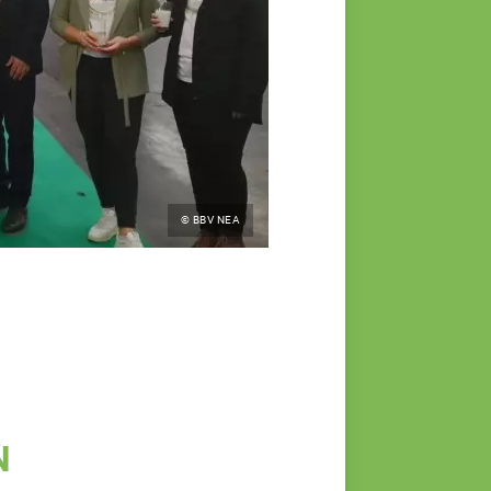
© BBV NEA
N